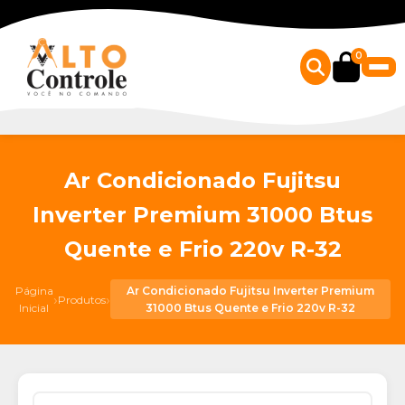
0
Ar Condicionado Fujitsu
Inverter Premium 31000 Btus
Quente e Frio 220v R-32
Página
Ar Condicionado Fujitsu Inverter Premium
›
›
Produtos
Inicial
31000 Btus Quente e Frio 220v R-32