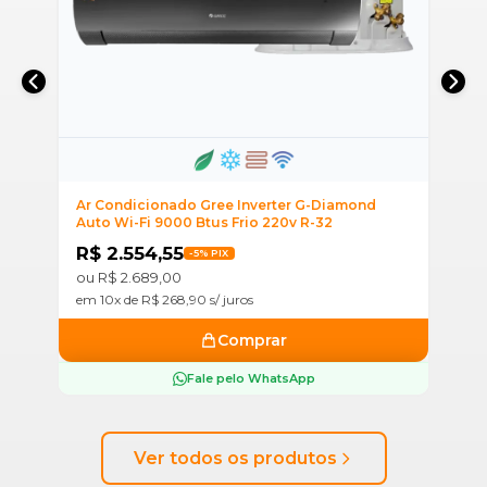
i
Ar Condicionado Gree Inverter G-Diamond
Ar
Auto Wi-Fi 9000 Btus Frio 220v R-32
Ai
R$ 2.554,55
R
-5% PIX
ou R$ 2.689,00
ou
em 10x de R$ 268,90 s/ juros
em
Comprar
Fale pelo WhatsApp
Ver todos os produtos