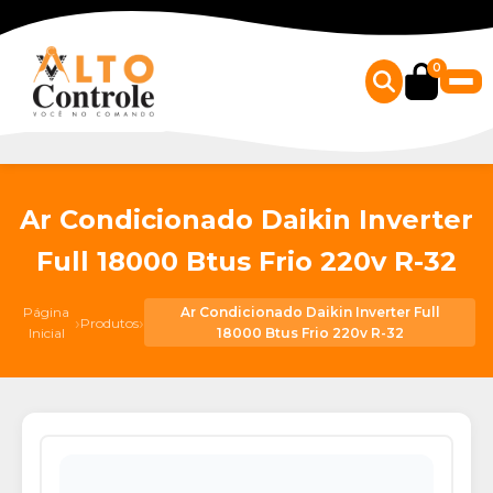
0
Ar Condicionado Daikin Inverter
Full 18000 Btus Frio 220v R-32
Página
Ar Condicionado Daikin Inverter Full
›
›
Produtos
Inicial
18000 Btus Frio 220v R-32